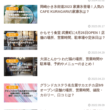
2024.02.02
岡崎かき氷街道2023 家康氷登場！人気の
愛知県
CAFE KURAGARIの家康氷は？
2023.05.17
かもそう食堂 武豊町に4月26日OPEN！店
愛知県
舗の場所、営業時間、駐車場や定休日は？
2023.04.29
大須とんかつ わだ福の場所、営業時間や
愛知県
駐車場、予約やメニューのまとめ！
2023.04.23
グランドカステラ名古屋サカエチカ店9/9
愛知県
オープン!店舗の場所、営業時間、値段・
カロリー、口コミは？
2022.09.09