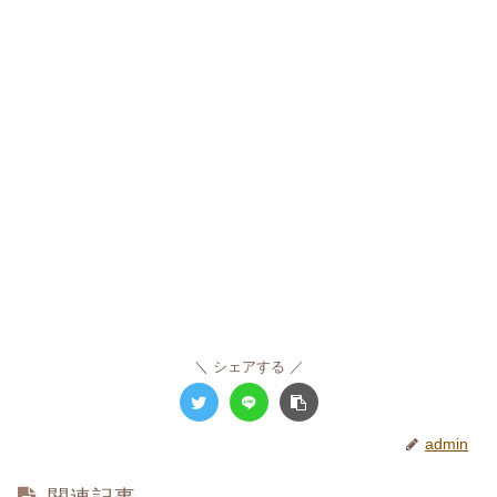
シェアする
admin