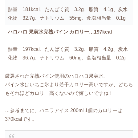
熱量 181kcal、たんぱく質 3.2g、脂質 4.1g、炭水
化物 32.7g、ナトリウム 55mg、食塩相当量 0.1g
ハロハロ 果実氷完熟パイン カロリー…197kcal
熱量 197kcal、たんぱく質 3.2g、脂質 4.2g、炭水
化物 36.7g、ナトリウム 60mg、食塩相当量 0.2g
厳選された完熟パイン使用のハロハロ果実氷。
パイン氷はいちご氷より若干カロリー高いですが、どちら
もそれほどカロリー高くないので嬉しいですね！
…参考までに、バニラアイス 200ml 1個のカロリーは
370kcalです。