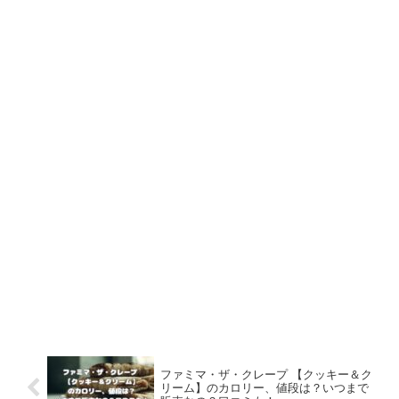
ファミマ・ザ・クレープ 【クッキー＆ク
リーム】のカロリー、値段は？いつまで