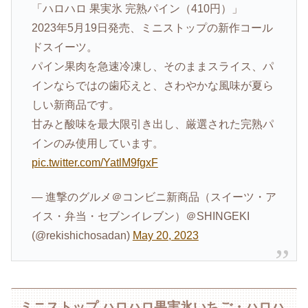
「ハロハロ 果実氷 完熟パイン（410円）」
2023年5月19日発売、ミニストップの新作コール
ドスイーツ。
パイン果肉を急速冷凍し、そのままスライス、パ
インならではの歯応えと、さわやかな風味が夏ら
しい新商品です。
甘みと酸味を最大限引き出し、厳選された完熟パ
インのみ使用しています。
pic.twitter.com/YatlM9fgxF
— 進撃のグルメ＠コンビニ新商品（スイーツ・ア
イス・弁当・セブンイレブン）＠SHINGEKI
(@rekishichosadan)
May 20, 2023
ミニストップ ハロハロ果実氷いちご・ハロハ