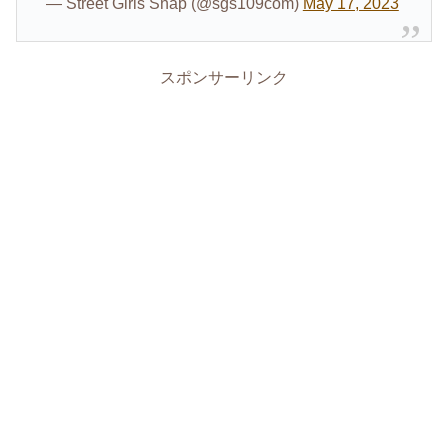
— Street Girls Snap (@sgs109com)
May 17, 2023
スポンサーリンク