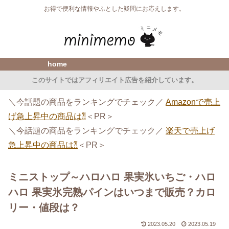
お得で便利な情報やふとした疑問にお応えします。
home
このサイトではアフィリエイト広告を紹介しています。
＼今話題の商品をランキングでチェック／
Amazonで売上
げ急上昇中の商品は⁈
＜PR＞
＼今話題の商品をランキングでチェック／
楽天で売上げ
急上昇中の商品は⁈
＜PR＞
ミニストップ～ハロハロ 果実氷いちご・ハロ
ハロ 果実氷完熟パインはいつまで販売？カロ
リー・値段は？
2023.05.20
2023.05.19