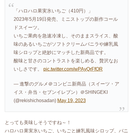
「ハロハロ果実氷いちご（410円）」
2023年5月19日発売、ミニストップの新作コール
ドスイーツ。
いちご果肉を急速冷凍し、そのままスライス、酸
味のあるいちごがソフトクリームバニラや練乳風
味シロップと絶妙にマッチした新商品です。
酸味と甘さのコントラストを楽しめる、贅沢なお
いしさです。
pic.twitter.com/wPAyQrFfOR
— 進撃のグルメ＠コンビニ新商品（スイーツ・ア
イス・弁当・セブンイレブン）＠SHINGEKI
(@rekishichosadan)
May 19, 2023
とっても美味しそうですね～！
ハロハロ果実氷いちご、いちごと練乳風味シロップ、バニ