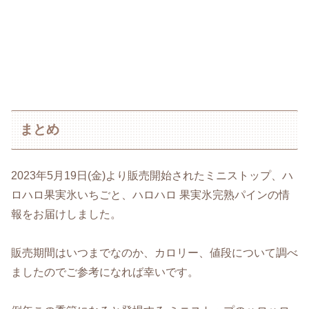
まとめ
2023年5月19日(金)より販売開始されたミニストップ、ハ
ロハロ果実氷いちごと、ハロハロ 果実氷完熟パインの情
報をお届けしました。
販売期間はいつまでなのか、カロリー、値段について調べ
ましたのでご参考になれば幸いです。