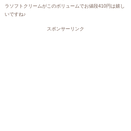
ラソフトクリームがこのボリュームでお値段410円は嬉し
いですね♪
スポンサーリンク