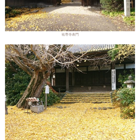
祐専寺表門