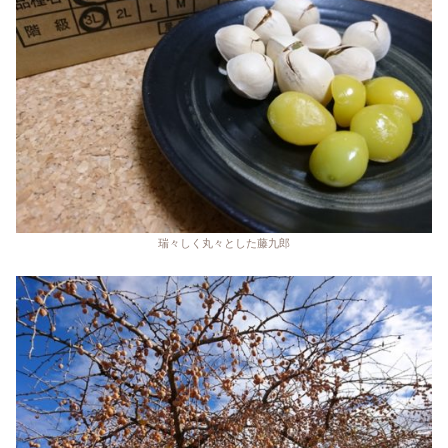
瑞々しく丸々とした藤九郎