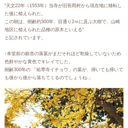
“天文22年（1553年）当寺が旧長岡村から現在地に移転し
た後に植えられた。
この樹は、樹齢約300年、目通り2ｍに及ぶ大樹で、山崎
地区に植えられた品種の原木といえる”
と記されています。
↑本堂前の銀杏の落葉がまだそれほど乾燥していないため
色鮮やかな黄色でキレイでした。
樹齢300年の 「祐専寺イチョウ」の葉が、掃いても掃いて
も後から後から落ちてくるのでしょうね…