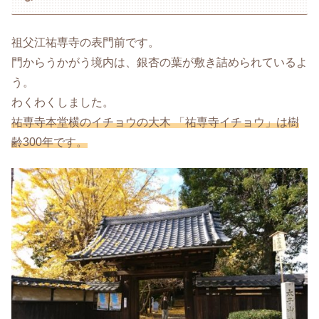
祖父江祐専寺の表門前です。
門からうかがう境内は、銀杏の葉が敷き詰められているよ
う。
わくわくしました。
祐専寺本堂横のイチョウの大木 「祐専寺イチョウ」は樹
齢300年です。