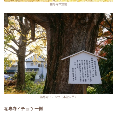
祐専寺本堂前
祐専寺イチョウ（本堂左手）
祐専寺イチョウ 一樹