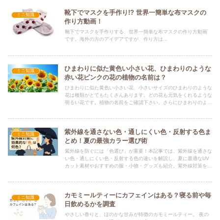
靴下でマスクを手作り!? 世界一簡単な布マスクの
ミニ知識
作り方動画！
靴下でマスクを手作りする、世界一簡単な布マスクの作り方動画
です。海外の方のアイデアですが、作り方は...
ひまわりに似た黄色い小さい花、ひまわりのような
ミニ知識
赤い花ピンクの花の植物の名前は？
ひまわりに似た黄色い小さい花、小さいサイズのひまわりのような
花は種類がとてもたくさんあります。どの花も元気をくれるような
明るい花です。植物の名前をご確認下さい。さらにひまわりのよう
な赤い花・オレンジの花・ピンクの花、ピンクのヒマワリもご紹介
しています♪
紫外線を通さない色・通しにくい色・反射する色ま
ミニ知識
とめ！夏の最強カラー選び術
紫外線を防ぐには「色選び」が重要！本記事では、紫外線を通さな
い色・通しにくい色・反射する色の違いを解説し、夏に最適なUV
カット素材やおすすめの服・小物・グッズも紹介。紫外線対策をし
ながらおしゃれを楽しむコツが満載です！
カモミールティーにカフェインはある？寝る前や毎
ミニ知識
日飲めるかを調査
やさしい香りと、ほのかな甘みが特徴のカモミールティー。 夜の