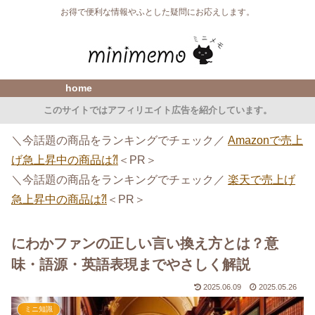
お得で便利な情報やふとした疑問にお応えします。
home
このサイトではアフィリエイト広告を紹介しています。
＼今話題の商品をランキングでチェック／
Amazonで売上
げ急上昇中の商品は⁈
＜PR＞
＼今話題の商品をランキングでチェック／
楽天で売上げ
急上昇中の商品は⁈
＜PR＞
にわかファンの正しい言い換え方とは？意
味・語源・英語表現までやさしく解説
2025.06.09
2025.05.26
ミニ知識