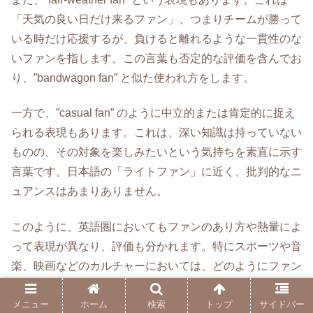
「天気の良い日だけ来るファン」、つまりチームが勝って
いる時だけ応援するが、負けると離れるような一貫性のな
いファンを指します。この言葉も否定的な評価を含んでお
り、”bandwagon fan” と似た使われ方をします。
一方で、”casual fan” のように中立的または肯定的に捉え
られる表現もあります。これは、深い知識は持っていない
ものの、その対象を楽しみたいという気持ちを素直に示す
言葉です。日本語の「ライトファン」に近く、批判的なニ
ュアンスはあまりありません。
このように、英語圏においてもファンのあり方や熱量によ
って表現が異なり、評価も分かれます。特にスポーツや音
楽、映画などのカルチャーにおいては、どのようにファン
であるかが重要視される傾向があり、”true fan”（本物のフ
ァン）との線引きが話題になることもあります。
メニュー
ホーム
検索
トップ
サイドバー