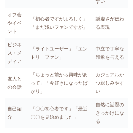
すい
オフ会
「初心者ですがよろしく」
謙虚さが伝わ
やイベ
「まだ浅いファンですが」
る表現
ント
ビジネ
「ライトユーザー」「エン
中立で丁寧な
ス・メ
トリーファン」
印象を与える
ディア
「ちょっと前から興味があ
カジュアルか
友人と
って」「今好きになったば
つ親しみやす
の会話
かり」
い
自然に話題の
自己紹
「〇〇初心者です」「最近
きっかけにな
介
〇〇を見始めました」
る