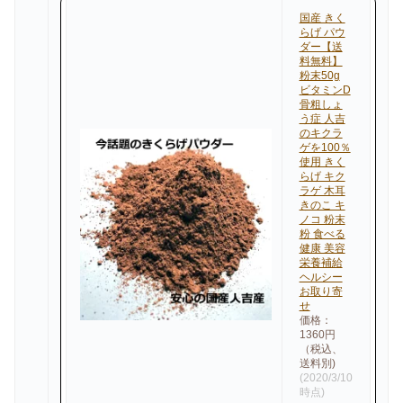
国産 きく
らげ パウ
ダー【送
料無料】
粉末50g
ビタミンD
骨粗しょ
う症 人吉
のキクラ
ゲを100％
使用 きく
らげ キク
ラゲ 木耳
きのこ キ
ノコ 粉末
粉 食べる
健康 美容
栄養補給
ヘルシー
お取り寄
せ
価格：
1360円
（税込、
送料別)
(2020/3/10
時点)