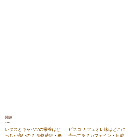
関連
レタスとキャベツの栄養はど
ビスコ カフェオレ味はどこに
っちが高いの？ 食物繊維・糖
売ってる？カフェイン・何歳