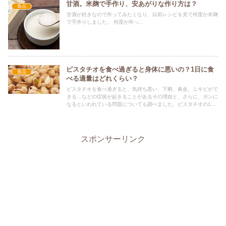
甘酒。米麹で手作り、安あがりな作り方は？
食品
甘酒が好きなので作ってみたくなり、以前レシピを見て何度か米麹
で手作りしました。 何度か作っ...
ピスタチオを食べ過ぎると身体に悪いの？1日に食
食品
べる適量はどれくらい？
ピスタチオを食べ過ぎると、気持ち悪い、下痢、鼻血、ニキビがで
きる…などの症状が起きることがあるその理由と、さらに、ガンに
なるといわれている問題についても調べました。ピスタチオの1日
に食べる適量も一度チェックして、食べ過ぎ予防してくださいね。
スポンサーリンク