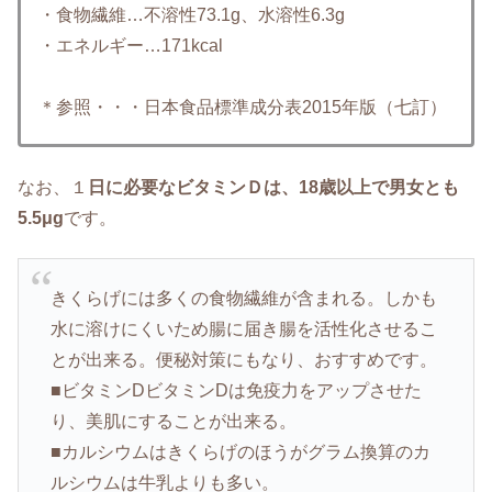
・食物繊維…不溶性73.1g、水溶性6.3g
・エネルギー…171kcal
＊参照・・・日本食品標準成分表2015年版（七訂）
なお、１
日に必要なビタミンＤは、18歳以上で男女とも
5.5μg
です。
きくらげには多くの食物繊維が含まれる。しかも
水に溶けにくいため腸に届き腸を活性化させるこ
とが出来る。便秘対策にもなり、おすすめです。
■ビタミンDビタミンDは免疫力をアップさせた
り、美肌にすることが出来る。
■カルシウムはきくらげのほうがグラム換算のカ
ルシウムは牛乳よりも多い。