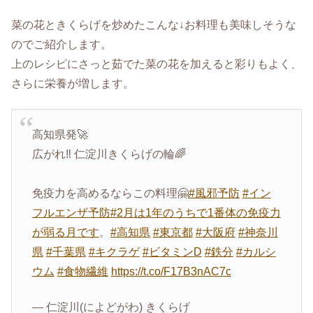
菜の花ときくらげを炒めたこんな↓お料理も美味しそうな
のでご紹介します。
上のレシピにさっと茹でた菜の花を加えると彩りもよく、
さらに栄養が増します。
高知県発🚀
広がれ‼︎ 仁淀川きくらげの輪🌈
免疫力を高めるならこの料理🤗
#風邪予防
#イン
フルエンザ予防
#2月は1年のうちで1番体の免疫力
が弱る月です
。
#高知県
#東京都
#大阪府
#神奈川
県
#千葉県
#キクラゲ
#ビタミンD
#鉄分
#カルシ
ウム
#食物繊維
https://t.co/F17B3nAC7c
— 仁淀川(によどがわ) きくらげ