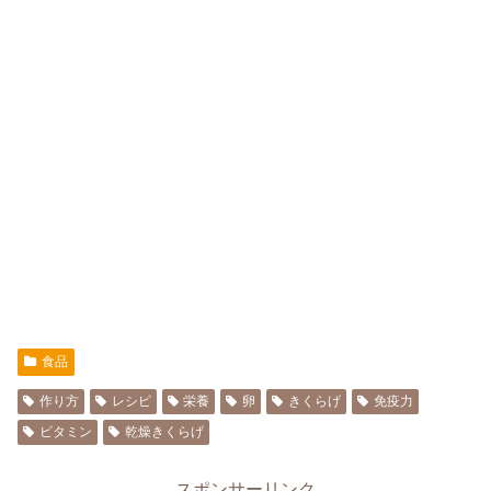
食品
作り方
レシピ
栄養
卵
きくらげ
免疫力
ビタミン
乾燥きくらげ
スポンサーリンク