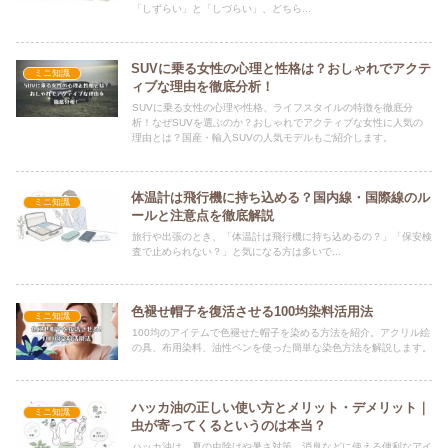
「しずらい」と「しづらい」、どちら...
SUVに乗る女性の心理と性格は？おしゃれでアクテ
ミニ知識
ィブな理由を徹底分析！
SUVに乗る女性の心理や性格、ライフスタイルの特徴を徹底分
析！なぜSUVを選ぶのか？おしゃれでアクティブな女性に人気の
理由とは？国産・輸入SUVの人気モデルもご紹介します。
体温計は飛行機に持ち込める？国内線・国際線のル
ミニ知識
ールと注意点を徹底解説
旅行や出張のとき、「体温計は飛行機に持ち込めるの？」「保安検
査で止められない？」と気になる方は多いで...
色褪せ帽子を復活させる100均染料活用法
ミニ知識
100均のアイテムで色褪せた帽子を染める方法を紹介。アクリル絵
の具、布用染料、油性ペンを使った簡単な染色方法を解説します。
ハッカ油の正しい使い方とメリット・デメリット｜
ミニ知識
虫が寄ってくるというのは本当？
ハッカ油は、夏の虫除けや暑さ対策、消臭などに使える便利なアイ